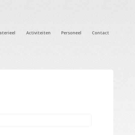
terieel
Activiteiten
Personeel
Contact